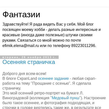
Фантазии
Здравствуйте! Я рада видеть Вас у себя. Мой блог
посвящен моему хобби - делать разные интересные и
красивые (иногда даже полезные) штучки своими
руками. Связаться со мной можно по почте
efimik.elena@mail.ru или по телефону 89223011296.
вторник, 26 ноября 2013 г.
Осенняя страничка
Доброго дня всем-всем!
В блоге СкрапLand
осеннее задание
- любая скрап-
работа на тему "Прощание с осенью". Я сделала
страничку.
Это мой осенний ретро-портрет на бумаге Л.
Виноградовой (коллекция "
Медовый пунш
"). Настроение
было такое осеннее, и фотография подходящая, и
строчки в голове вертелись такие же, в результате все